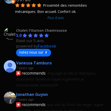
Proximité des remontées 
mécaniques. Bon accueil. Confort ok.
Plus d'avis
Chalet l'Ourson Chamrousse
5.0
Basé sur 5 avis
powered by
Facebook
notez nous sur
Vanessa Tamburo
7 years ago
recommends
Paysage et décor féériques, 
charmante famille et super logement! Je 
recommande vivement!!!
Jonathan Guyon
7 years ago
recommends
pas loin du Front de neige  super 
agréable  .tres bon rapport qualité prix