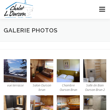
Aller
au
Menu
contenu
LE CHALET
PHOTOS
TARIF & RÉSERVATION
GALERIE PHOTOS
ÉQUIPEMENT & SERVICES
ACTIVITÉS
vue terrasse
Salon Ourson
Chambre
Salle de Bain
brun
Ourson Brun
Ourson Brun 2