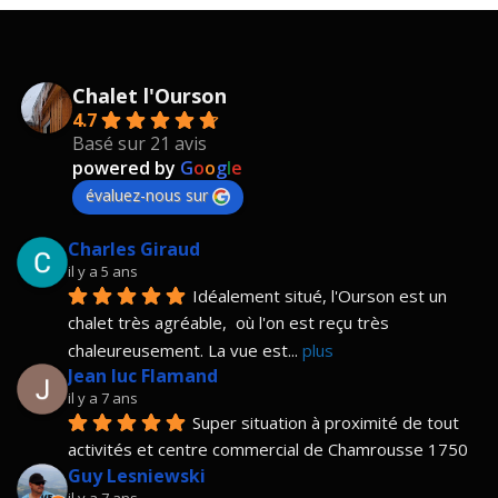
Chalet l'Ourson
4.7
Basé sur 21 avis
powered by
G
o
o
g
l
e
évaluez-nous sur
Charles Giraud
il y a 5 ans
Idéalement situé, l'Ourson est un 
chalet très agréable,  où l'on est reçu très 
chaleureusement. La vue est
... 
plus
Jean luc Flamand
il y a 7 ans
Super situation à proximité de tout 
activités et centre commercial de Chamrousse 1750
Guy Lesniewski
il y a 7 ans