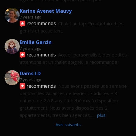
Karine Avenet Mauvy
7 years ago
recommends
Chalet au top. Propriétaire très 
gentils et accueillant.
Emilie Garcin
7 years ago
recommends
Accueil personnalisé, des petites 
attentions et un chalet soigné, je recommande !
Dams LD
7 years ago
recommends
Nous avons passés une semaine 
pendant les vacances de février : 7 adultes + 8 
enfants de 2 à 8 ans. Lit bébé mis à disposition 
gratuitement. Nous avons disposés des 2 
appartements, très bien agencés.
... 
plus
Avis suivants